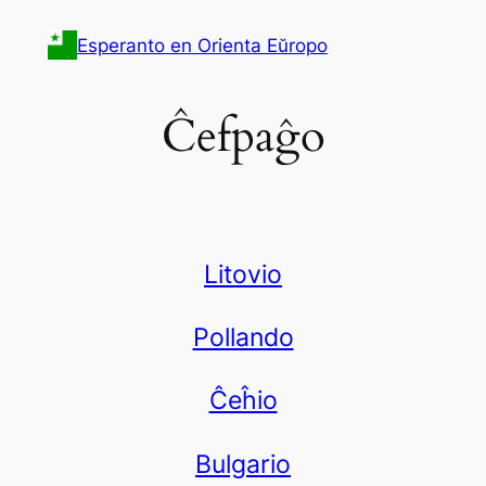
Iri
Esperanto en Orienta Eŭropo
rekte
al
la
Ĉefpaĝo
enhavo
Litovio
Pollando
Ĉeĥio
Bulgario